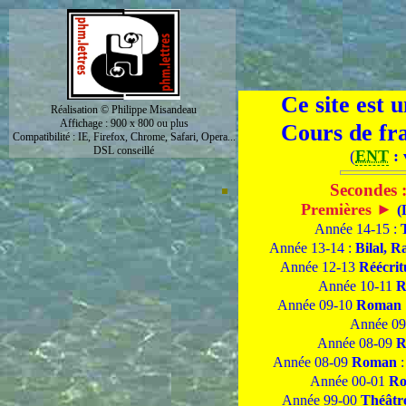
Ce site est 
Réalisation © Philippe Misandeau
Affichage : 900 x 800 ou plus
Cours de fra
Compatibilité : IE, Firefox, Chrome, Safari, Opera...
DSL conseillé
(
ENT
: 
Secondes 
Premières ►
(
Année 14-15 :
Année 13-14 :
Bilal, R
Année 12-13
Réécrit
Année 10-11
R
Année 09-10
Roman
Année 09
Année 08-09
R
Année 08-09
Roman
Année 00-01
R
Année 99-00
Théâtr