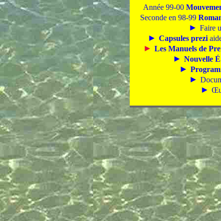
Année 99-00
Mouvement
Seconde en 98-99
Roma
►
Faire 
►
Capsules prezi
aid
►
Les Manuels de Prem
►
Nouvelle É
►
Program
►
Docume
►
Œu