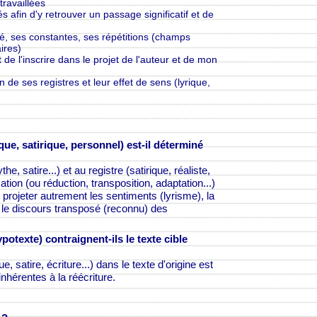
ravaillées
 afin d'y retrouver un passage significatif et de
ité, ses constantes, ses répétitions (champs
ires)
t de l'inscrire dans le projet de l'auteur et de mon
n de ses registres et leur effet de sens (lyrique,
ue, satirique, personnel) est-il déterminé
he, satire...) et au registre (satirique, réaliste,
cation (ou réduction, transposition, adaptation...)
 projeter autrement les sentiments (lyrisme), la
 le discours transposé (reconnu) des
otexte) contraignent-ils le texte cible
satire, écriture...) dans le texte d'origine est
nhérentes à la réécriture.