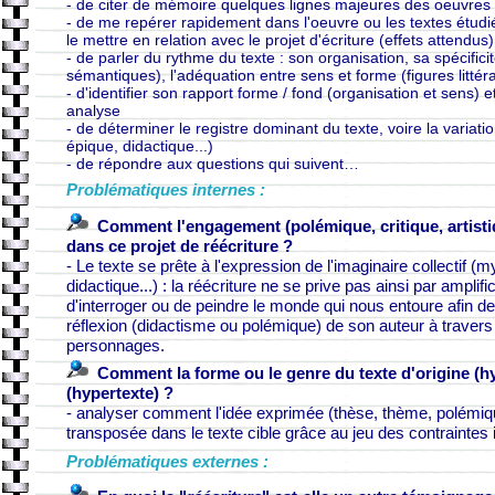
- de citer de mémoire quelques lignes majeures des oeuvres t
- de me repérer rapidement dans l'oeuvre ou les textes étudiés
le mettre en relation avec le projet d'écriture (effets attendus)
- de parler du rythme du texte : son organisation, sa spécific
sémantiques), l'adéquation entre sens et forme (figures littéra
- d'identifier son rapport forme / fond (organisation et sens) e
analyse
- de déterminer le registre dominant du texte, voire la variatio
épique, didactique...)
- de répondre aux questions qui suivent…
Problématiques internes :
Comment l'engagement (polémique, critique, artistiq
dans ce projet de réécriture ?
- Le texte se prête à l'expression de l'imaginaire collectif (myt
didactique...) : la réécriture ne se prive pas ainsi par amplifi
d'interroger ou de peindre le monde qui nous entoure afin de
réflexion (didactisme ou polémique) de son auteur à travers
personnages.
Comment la forme ou le genre du texte d'origine (hyp
(hypertexte) ?
- analyser comment l'idée exprimée (thèse, thème, polémique, 
transposée dans le texte cible grâce au jeu des contraintes i
Problématiques externes :