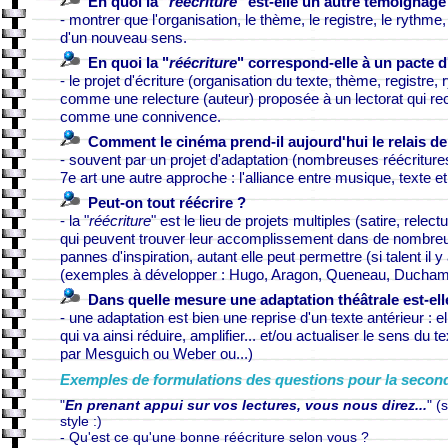
En quoi la "
réécriture
" est-elle un autre témoignage
- montrer que l'organisation, le thème, le registre, le rythme, 
d'un nouveau sens.
En quoi la "
réécriture
" correspond-elle à un pacte d'
- le projet d'écriture (organisation du texte, thème, registre,
comme une relecture (auteur) proposée à un lectorat qui recon
comme une connivence.
Comment le cinéma prend-il aujourd'hui le relais d
- souvent par un projet d'adaptation (nombreuses réécriture
7e art une autre approche : l'alliance entre musique, texte e
Peut-on tout réécrire ?
- la "
réécriture
" est le lieu de projets multiples (satire, relec
qui peuvent trouver leur accomplissement dans de nombreux
pannes d'inspiration, autant elle peut permettre (si talent il
(exemples à développer : Hugo, Aragon, Queneau, Duchamp,
Dans quelle mesure une adaptation théâtrale est-ell
- une adaptation est bien une reprise d'un texte antérieur : 
qui va ainsi réduire, amplifier... et/ou actualiser le sens du
par Mesguich ou Weber ou...)
Exemples de formulations des questions pour la seconde 
"
En prenant appui sur vos lectures, vous nous direz...
" (
style :)
- Qu'est ce qu'une bonne réécriture selon vous ?