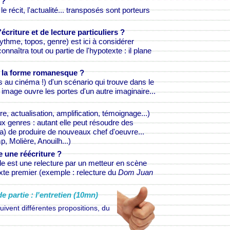
 ?
le récit, l'actualité... transposés sont porteurs
écriture et de lecture particuliers ?
 rythme, topos, genre) est ici à considérer
naîtra tout ou partie de l'hypotexte : il plane
e la forme romanesque ?
s au cinéma !) d'un scénario qui trouve dans le
t image ouvre les portes d'un autre imaginaire...
ture, actualisation, amplification, témoignage...)
 genres : autant elle peut résoudre des
 y a) de produire de nouveaux chef d'oeuvre...
 Molière, Anouilh...)
e une réécriture ?
elle est une relecture par un metteur en scène
 texte premier (exemple : relecture du
Dom Juan
partie : l'entretien (10mn)
suivent différentes propositions, du