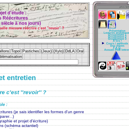
jet d'étude :
s Réécritures
 siècle à nos jours)
lle mesure réécrire c'est ''revoir'' ?
Présentation
Lectures analytiqu
Groupement 1
Groupement 2
Groupement 3
À lire !
►
Cours / méthode
Doc élèves
F.A.Q.
Accueil PhM lettres
t entretien
 c'est ''revoir'' ?
le :
ritures (je sais identifier les formes d'un genre
parer...)
raphie et projet d'écriture)
ns (schéma actantiel)