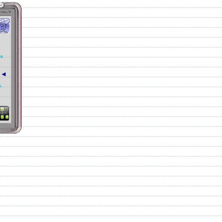
es
◄
.