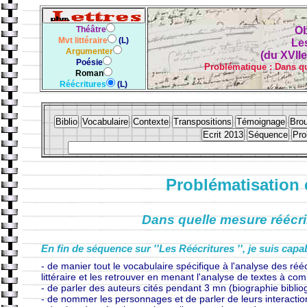
Théâtre
Ob
Mvt littéraire
(L)
Le
Argumenter
(du XVIIe
Poésie
Problématique : Dans que
Roman
Réécritures
(L)
Problématisation e
Dans quelle mesure réécrire
En fin de séquence sur ''Les Réécritures '', je suis capab
- de manier tout le vocabulaire spécifique à l'analyse des rééc
littéraire et les retrouver en menant l'analyse de textes à com
- de parler des auteurs cités pendant 3 mn (biographie bibliog
- de nommer les personnages et de parler de leurs interactio