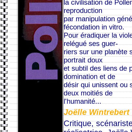
la civilisation de Polle
reproduction
par manipulation génét
fécondation in vitro.
Pour éradiquer la viol
relégué ses guer-
riers sur une planète s
portrait doux
et subtil des liens de 
domination et de
désir qui unissent ou 
deux moitiés de
l'humanité...
Joëlle Wintrebert
Critique, scénariste