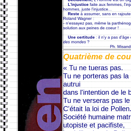
L'injustice
faite aux femmes, l'inju
hommes, juste l'injustice...
Reste
à assumer, sans en rajouter.
Roland Wagner :
- n'essayez pas, même la parthénog
solution aux peines de coeur !
Une certitude
: il n'y a pas d'âge
des mondes
?
Ph. Misand
Quatrième de cou
« Tu ne tueras pas.
Tu ne porteras pas la
autrui
dans l'intention de le 
Tu ne verseras pas le
C'était la loi de Pollen
Société humaine matri
utopiste et pacifiste,