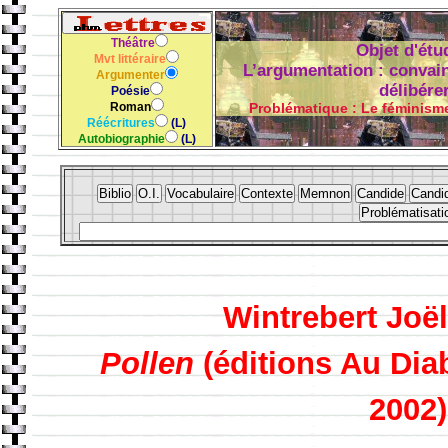
Théâtre
Objet d'étu
Mvt littéraire
L’argumentation : convain
Argumenter
délibére
Poésie
Roman
Problématique : Le féminisme
Réécritures
(L)
Autobiographie
(L)
Wintrebert Joël
Pollen
(éditions
Au Dia
2002)