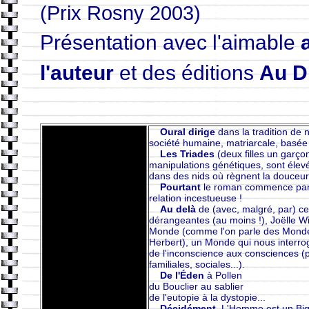
(Prix Rosny 2003)
Présentation avec l'aimable
l'auteur
et des éditions
Au D
Oural dirige
dans la tradition de 
société humaine, matriarcale, basée 
Les Triades
(deux filles un garço
manipulations génétiques, sont élev
dans des nids où règnent la douceur 
Pourtant
le roman commence par 
relation incestueuse !
Au delà
de (avec, malgré, par) c
dérangeantes (au moins !), Joëlle Wi
Monde (comme l'on parle des Monde
Herbert), un Monde qui nous interro
de l'inconscience aux consciences (po
familiales, sociales...).
De l'Éden
à Pollen
du Bouclier au sablier
de l'eutopie à la dystopie...
Décidément,
L'Homme est un Big