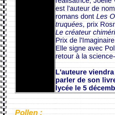
réalisatrice, Joëlle
est l'auteur de no
romans dont
Les O
truquées
, prix Ros
Le créateur chimér
Prix de l'Imaginair
Elle signe avec Po
retour à la science-
L'auteure viendr
parler de son liv
lycée le 5 décembr
Pollen :