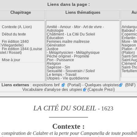
Liens dans la page :
Chapitrage
Liens thématiques
Au
 Contexte
(A. Lion)
Amitié
-
Amour
-
Mor
-
Art de vivre
-
Aristarq
Astrologie
Babœuf
 Début du texte
Châtiment
-
La Cité Du Soleil
Coperni
Éducation
Enfantin
 Fin édition 1840
Femmes
maître
maîtresse
More
-
Mo
F.Villegardelle)
Génération
Naigeon
 Fin édition 1844
(Louise
Justice
Platon
-
olet / Rosset)
-
Métaphysicien
-
Métaphysique
(Platon)
Péché originel
-
Propriété
Saint-Si
▼
Mise à jour
Pon
-
Puissance
Saint Au
Religion
Clément
Sagesse
-
Sin
Saint-T
Sexualité
-
Souverain /
Soleil
Tertullie
Le temps
-
Travail
Utopies
-
Vie quotidienne
Liens externes
:
expositions bnf
(Portail) -
Quelques utopistes
(BNF)
Vocabulaire d'analyse des
utopies
(Capsule Prezi)
LA CITÉ DU SOLEIL
- 1623
Contexte :
 conspiration de Calabre et la perte pour Campanella de toute possibili