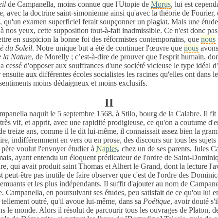
il
de Campanella, moins connue que l'Utopie de
Morus
, lui est cepen
re, avec la doctrine saint-simonienne ainsi qu'avec la théorie de Fourier,
s, qu'un examen superficiel ferait soupçonner un plagiat. Mais une étud
 à nos yeux, cette supposition tout-à-fait inadmissible. Ce n'est donc pa
 mettre en suspicion la bonne foi des réformistes contemporains, que
nous
é du Soleil
. Notre unique but a été de continuer l'œuvre que
nous
avons
 la Nature
, de Morelly ; c’est-à-dire de prouver que l'esprit humain, don
a cessé d'opposer aux souffrances d'une société vicieuse le type idéal d
 ensuite aux différentes écoles socialistes les racines qu'elles ont dans le
s sentiments moins dédaigneux et moins exclusifs.
II
anella naquit le 5 septembre 1568, à Stilo, bourg de la Calabre. Il fit
 très vif, et apprit, avec une rapidité prodigieuse, ce qu'on a coutume d'e
e treize ans, comme il le dit lui-même, il connaissait assez bien la gramm
aire, indifféremment en vers ou en prose, des discours sur tous les sujets
 père voulut l'envoyer étudier à
Naples
, chez un de ses parents, Jules 
; mais, ayant entendu un éloquent prédicateur de l'ordre de Saint-Dominiq
dre, qui avait produit saint Thomas et Alhert le Grand, dont la lecture l'
st peut-être pas inutile de faire observer que c'est de l'ordre des Dominic
remuants et les plus indépendants.
Il suffit d'ajouter au nom de Campan
e
. Campanella, en poursuivant ses études, peu satisfait de ce qu'ou lui 
 tellement outré, qu'il avoue lui-même, dans sa
Poétique
, avoir douté s'
le monde. Alors il résolut de parcourir tous les ouvrages de Platon, de