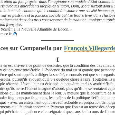
cération lui font projeter dans l'imaginaire son modèle d'Etat-communau
rts avec ses antécédents utopiques (Platon, Doni, More surtout dont il s
n la bonté de l'homme qui le conduit à instaurer une société beaucoup p
 sur sa postérité et la fonction sociale qu'il se trouve tenir dans l'histoire
maintenant deux des trois textes-source de la tradition utopique europé
ion française.
 troisième,
la Nouvelle Atlantide
de Bacon.
»
ersee.fr
)
ices sur Campanella par
François Villegarde
I
é en est arrivée à ce point de désordre, que la condition des travailleurs,
y est devenue intolérable. L'évidence du mal est si grande que personne
me qui sont appelés à diriger la société,
reconnaissent que son organisa
soins, puisqu'ils avouent qu'il y a quelque chose à faire. Toutefois ils 
ple réforme. L'aveu leur est échappé, et peut-être, après y avoir réfléchi,
faire qu'ils ne se l'étaient imaginé d'abord, plus qu'ils ne se sentaient ca
itions qui les maintiennent dans la leur. À mesure que la pourriture de se
rouler fragments par fragments, les maîtres de la politique s'effraient et p
 quo
» avec un entêtement dont l'ardeur redouble en proportion de l'urge
ents qu'il faudrait accomplir. Parvenu que l'on est au terme des décept
qui prêchaient la patience et enseignaient que, sans le discours de l'hom