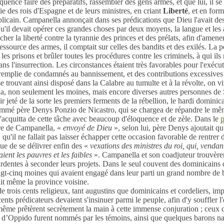
équence faire des préparatifs, rassembler des gens armés, et que lui, il se
ie des rois d'Espagne et de leurs ministres, en criant
Liberté
, et en for
icain. Campanella annonçait dans ses prédications que Dieu l'avait dest
t qu'il devait opérer ces grandes choses par deux moyens, la langue et les
rêcher la liberté contre la tyrannie des princes et des prélats, afin d'amen
ressource des armes, il comptait sur celles des bandits et des exilés. La 
 les prisons et brûler toutes les procédures contre les criminels, à qui ils 
ans l'insurrection. Les circonstances étaient très favorables pour l'exécut
 remplie de condamnés au bannissement, et des contributions excessives e
e trouvant ainsi disposé dans la Calabre au tumulte et à la révolte, on vi
a, non seulement les moines, mais encore diverses autres personnes de S
r jeté de la sorte les premiers ferments de la rébellion, le hardi dominica
ommé père Denys Ponzio de Nicastro, qui se chargea de répandre le mêm
'acquitta de cette tâche avec beaucoup d'éloquence et de zèle. Dans le
re de Campanella, «
envoyé de Dieu
», selon lui, père Denys ajoutait qu'
 qu'il ne fallait pas laisser échapper cette occasion favorable de rentrer 
nue de se délivrer enfin des «
vexations des ministres du roi, qui, vendant
ent les pauvres et les faibles
». Campanella et son coadjuteur trouvèren
rdentes à seconder leurs projets. Dans le seul couvent des dominicains d
ngt-cinq moines qui avaient engagé dans leur parti un grand nombre de 
it même la province voisine.
 de trois cents religieux, tant augustins que dominicains et cordeliers, im
s prédicateurs devaient s'insinuer parmi le peuple, afin d'y souffler l'e
me prêtèrent secrètement la main à cette immense conjuration ; ceux d
t d’Oppido furent nommés par les témoins, ainsi que quelques barons na