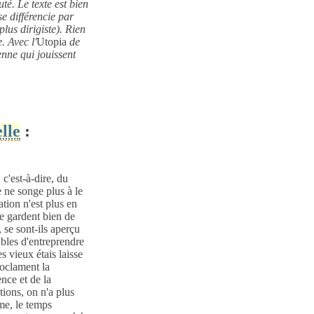
té. Le texte est bien
e différencie par
lus dirigiste). Rien
. Avec l'
Utopia
de
enne qui jouissent
lle
:
 c'est-à-dire, du
 ne songe plus à le
tion n'est plus en
se gardent bien de
 se sont-ils aperçu
pables d'entreprendre
s vieux étais laisse
roclament la
nce et de la
ions, on n'a plus
me, le temps