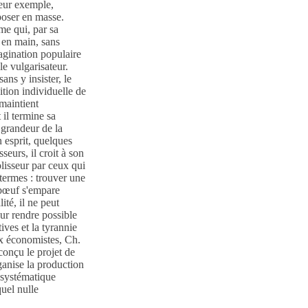
leur exemple,
mposer en masse.
me qui, par sa
e en main, sans
magination populaire
le vulgarisateur.
ns y insister, le
ition individuelle de
maintient
 il termine sa
 grandeur de la
 esprit, quelques
seurs, il croit à son
olisseur par ceux qui
termes : trouver une
bœuf
s'empare
ité, il ne peut
ur rendre possible
ives et la tyrannie
ux économistes,
Ch.
conçu le projet de
ganise la production
e systématique
quel nulle