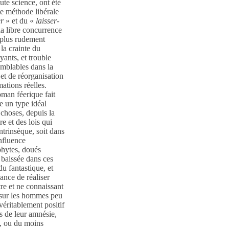
ute science, ont été
te méthode libérale
er
» et du «
laisser-
la libre concurrence
 plus rudement
 la crainte du
yants, et trouble
semblables dans la
 et de réorganisation
ations réelles.
oman féerique fait
e un type idéal
 choses, depuis la
e et des lois qui
ntrinsèque, soit dans
influence
phytes, doués
e baissée dans ces
u fantastique, et
sance de réaliser
tre et ne connaissant
e sur les hommes peu
véritablement positif
es de leur amnésie,
e, ou du moins