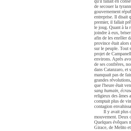
qu'il fallait en cons
de secouer la tyrann
gouvernement républ
entreprise. Il disai
premier, il fallait p
le joug. Quant à la 
joindre à eux, briser
afin de les enrôler d
province était alors
sur le peuple.
Tout s
projet de Campanell
environs. Après avoi
de ses confrères, n
dans Catanzaro, et s
manquait pas de fai
grandes révolutions,
que l'heure était ve
sang humain, écrasai
religieux des âmes a
comptait plus de vi
contagion envahissa
Il y avait plus
mouvement. Deux cent
Quelques évêques mê
Girace, de Melito e