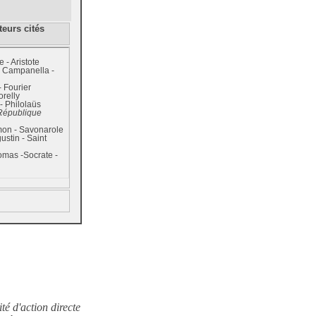
teurs cités
ue
-
Aristote
-
Campanella
-
c
-
Fourier
relly
-
Philolaüs
République
mon
-
Savonarole
gustin
-
Saint
homas
-
Socrate
-
n
té d'action directe