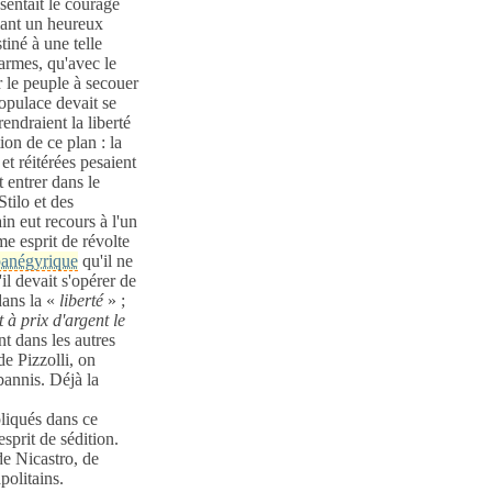
 sentait le courage
mant un heureux
iné à une telle
 armes, qu'avec le
er le peuple à secouer
populace devait se
rendraient la liberté
ion de ce plan : la
t réitérées pesaient
t entrer dans le
tilo et des
in eut recours à l'un
e esprit de révolte
panégyrique
qu'il ne
il devait s'opérer de
dans la «
liberté
» ;
 à prix d'argent le
t dans les autres
e Pizzolli, on
bannis.
Déjà la
pliqués dans ce
sprit de sédition.
e Nicastro, de
politains.