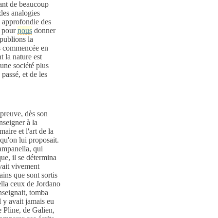
dant de beaucoup
 des analogies
e approfondie des
s pour
nous
donner
publions la
 commencée en
t la nature est
'une société plus
 passé, et de les
 preuve, dès son
nseigner à la
aire et l'art de la
 qu'on lui proposait.
Campanella, qui
ue, il se détermina
avait vivement
ains que sont sortis
ella ceux de Jordano
enseignait, tomba
il y avait jamais eu
 Pline, de Galien,