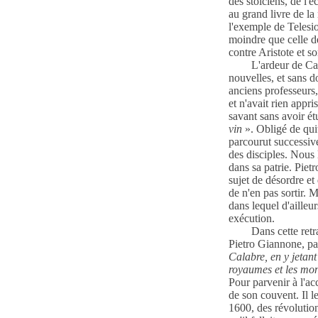
des stoïciens, de l'
au grand livre de la 
l'exemple de Telesio,
moindre que celle de
contre Aristote et s
L'ardeur de Ca
nouvelles, et sans d
anciens professeurs,
et n'avait rien appr
savant sans avoir é
vin
». Obligé de qui
parcourut successiv
des disciples. Nous
dans sa patrie. Piet
sujet de désordre 
de n'en pas sortir. Ma
dans lequel d'ailleur
exécution.
Dans cette retr
Pietro Giannone, parl
Calabre, en y jetant
royaumes et les mon
Pour parvenir à l'a
de son couvent. Il le
1600, des révolutio