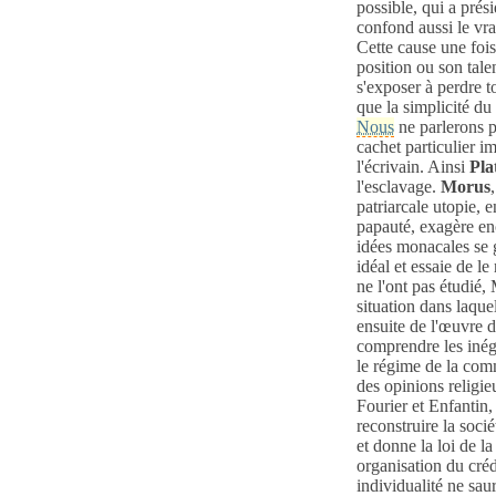
possible, qui a prés
confond aussi le vra
Cette cause une foi
position ou son tale
s'exposer à perdre t
que la simplicité du 
Nous
ne parlerons p
cachet particulier i
l'écrivain. Ainsi
Pla
l'esclavage.
Morus
patriarcale utopie, 
papauté, exagère en
idées monacales se g
idéal et essaie de l
ne l'ont pas étudié,
situation dans laqu
ensuite de l'œuvre de
comprendre les inéga
le régime de la comm
des opinions religi
Fourier
et Enfantin, 
reconstruire la soci
et donne la loi de l
organisation du créd
individualité ne sau