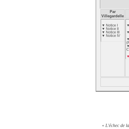
Par
Villegardelle
▼ Notice I
▼
▼ Notice II
▼ Notice III
▼
▼ Notice IV
▼
(
▼
C
«
L'échec de la