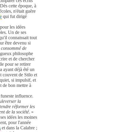
comparer ces écrits
 Dès cette époque, à
écoles, n'était guère
e
qui fut dirigé
pour les idées
bles. Un de ses
u'il connaissait tout
our être devenu si
ez consommé de
ougueux philosophe
rire et de chercher
le pour se retirer
la ayant déjà été un
it couvent de Stilo et
quiet, si impulsif, et
ut de bon mettre à
 funeste influence.
uleverser la
étendre réformer les
t de la société.
»
ses idées les moines
ient, pour l'année
s
et dans la Calabre ;