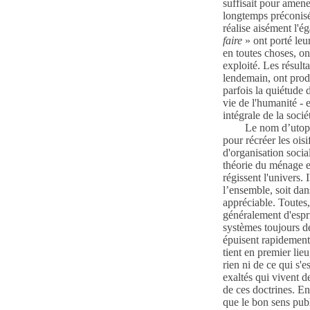
suffisait pour amene
longtemps préconisé
réalise aisément l'é
faire
» ont porté leu
en toutes choses, o
exploité. Les résulta
lendemain, ont produ
parfois la quiétude 
vie de l'humanité - 
intégrale de la soci
Le nom d’utopie
pour récréer les oisi
d'organisation socia
théorie du ménage et
régissent l'univers.
l’ensemble, soit dan
appréciable. Toutes
généralement d'espri
systèmes toujours dé
épuisent rapidement l
tient en premier lieu
rien ni de ce qui s'
exaltés qui vivent d
de ces doctrines. En
que le bon sens publ