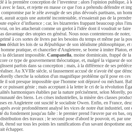
idé à la première conception de l’inventeur ; alors l'opinion publique, à 
i avec le faux, et rejette en masse ce que l'on a prétendu défendre et i
s compromise par le zèle aveugle de ses plus dévoués partisans, un hom
nt, aurait acquis une autorité incontestable, n'essaierait pas de la prendr
oute espèce d’influence ; car, les bizarreries frappant beaucoup plus l'i
vrai, on les attacherait comme un grelot à l'idée dont il voudrait se faire 
as davantage des utopies en général. Nous nous contenterons de noter, sa
mprimé à ces sortes de livres par les besoins du temps et même par la pos
ton
déduit les lois de sa
République
de son idéalisme philosophique, et 
, homme pratique, et chancelier d'Angleterre, se borne à imiter Platon, et
en la déclarant impossible.
Campanella
, moine dominicain, frappé de la
core ce type de gouvernement théocratique, et, malgré la vigueur de son
lissent parfois dans sa conception ; mais, à la différence de ses prédéces
e réaliser. Au XVIIIe siècle, si faussement accusé de n'avoir été que dém
Morelly
cherche la solution d'un magnifique problème qu'il pose en ces 
elle il soit presque impossible que l'homme soit dépravé ou méchant.
Ba
 ce puissant génie ; mais acceptant à la lettre le cri de la révolution Égal
lités harmoniques établies par la nature précisément, selon Morelly, po
unauté des biens. Les crises industrielles, la misère des classes product
euses en Angleterre ont suscité le socialiste Owen. Enfin, en France, de
après avoir profondément analysé les vices de notre état industriel, ont 
été du fondement jusqu'au faîte : le premier prend l'œuvre par en bas, or
a distribution des travaux ; le second pose d'abord le pouvoir, et, par un
it, étend sur tous les points les ramifications d'un savant despotisme au
rait échapper.