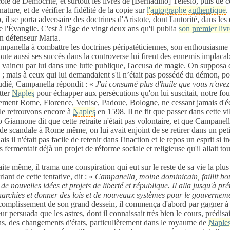
école de Démocrite, et surtout les livres de [Bernadino] Telesio, puis de 
nature, et de vérifier la fidélité de la copie sur
l'autographe authentique
.
 il se porta adversaire des doctrines d'Aristote, dont l'autorité, dans les 
 l'Évangile. C'est à l'âge de vingt deux ans qu'il publia
son premier livr
on défenseur Marta.
mpanella à combattre les doctrines péripatéticiennes, son enthousiasme 
oute aussi ses succès dans la controverse lui firent des ennemis implaca
 vaincu par lui dans une lutte publique, l'accusa de magie. On supposa q
is ; mais à ceux qui lui demandaient s'il n’était pas possédé du démon, p
tudié, Campanella répondit : «
J'ai consumé plus d'huile que vous n'av
tter
Naples
pour échapper aux persécutions qu'on lui suscitait, notre f
ement Rome, Florence, Venise, Padoue, Bologne, ne cessant jamais d'éc
 le retrouvons encore à
Naples
en 1598. Il ne fit que passer dans cette vil
ro Giannone dit que cette retraite n'était pas volontaire, et que Campanel
et de scandale à Rome même,
on lui avait enjoint de se retirer dans un pet
is il n'était pas facile de retenir dans l'inaction et le repos un esprit si in
s fermentait déjà un projet de réforme sociale et religieuse qu'il allait to
aite même, il trama une conspiration qui eut sur le reste de sa vie la plus
ant de cette tentative, dit : «
Campanella, moine dominicain, faillit bo
 de nouvelles idées et projets de liberté et république. Il alla jusqu'à pr
archies et donner des lois et de nouveaux systèmes pour le gouvernemen
ccomplissement de son grand dessein, il commença d'abord par gagner à 
ur persuada que les astres, dont il connaissait très bien le cours, prédisa
ns, des changements d'états, particulièrement dans le royaume de
Naple