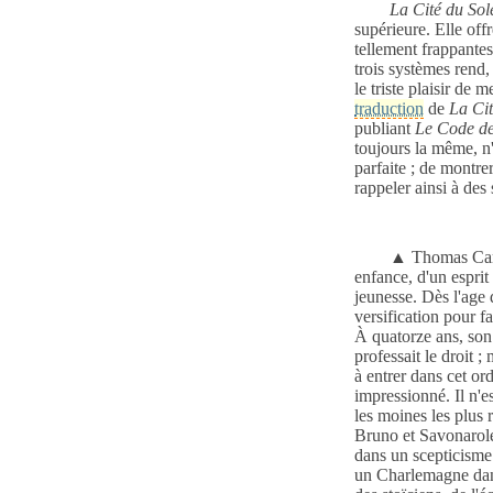
La Cité du Sole
supérieure.
Elle off
tellement frappante
trois systèmes rend,
le triste plaisir de
traduction
de
La Cit
publiant
Le Code de
toujours la même, n'
parfaite ; de montrer
rappeler ainsi à de
▲
Thomas Camp
enfance, d'un esprit
jeunesse. Dès l'age d
versification pour f
À quatorze ans, son
professait le droit 
à entrer dans cet or
impressionné. Il n'e
les moines les plus 
Bruno et
Savonarol
dans un scepticisme
un Charlemagne dans 