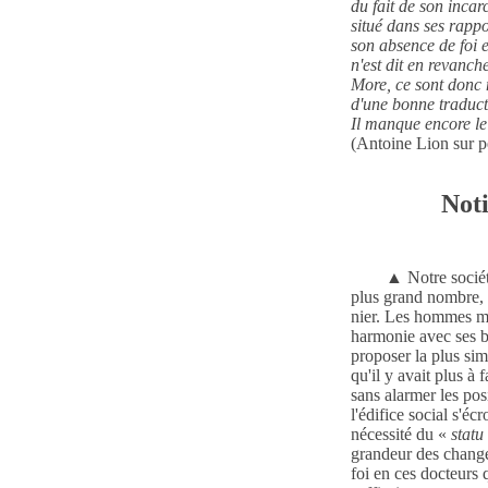
du fait de son incar
situé dans ses rappo
son absence de foi e
n'est dit en revanche
More, ce sont donc 
d'une bonne traduct
Il manque encore le
(Antoine Lion sur
p
Not
▲
Notre sociét
plus grand nombre, 
nier. Les hommes mê
harmonie avec ses be
proposer la plus sim
qu'il y avait plus à 
sans alarmer les pos
l'édifice social s'éc
nécessité du «
statu
grandeur des changem
foi en ces docteurs 