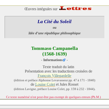
Œuvres intégrales sur
La Cité du Soleil
ou
Idée d’une république philosophique
Tommaso Campanella
(1568-1639)
-
Informations
-
Texte traduit du latin
Présentation avec les traductions croisées de
François Villegardelle
(édition et préface Alphonse Levavasseur pp. 47 à 171 - 1840)
de
Louise Colet
et Jules Rosset
.
(édition Lavigne, préface Louise Colet, pp. 159 à 232 - 1844)
Ce texte numérisé n'est peut-être pas exempt de quelques erreurs (Ph.M.)