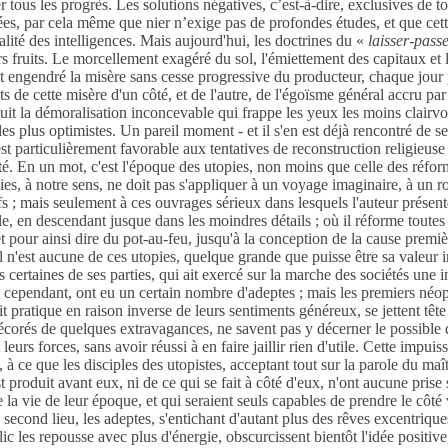
r tous les progrès. Les solutions négatives, c’est-à-dire, exclusives de to
es, par cela même que nier n’exige pas de profondes études,
et que cet
galité des intelligences. Mais aujourd'hui, les doctrines du «
laisser-pass
rs fruits. Le morcellement exagéré du sol, l'émiettement des capitaux et 
nt engendré la misère sans cesse progressive du producteur, chaque jour
ts de cette misère d'un côté, et de l'autre, de l'égoïsme général accru par
it la démoralisation inconcevable qui frappe les yeux les moins clairvo
des plus optimistes. Un pareil moment - et il s'en est déjà rencontré de 
est particulièrement favorable aux tentatives de reconstruction religieuse
été. En un mot, c'est l'époque des
utopies
, non moins que celle des réform
s, à notre sens, ne doit pas s'appliquer à un voyage imaginaire, à un r
fs ;
mais seulement à ces ouvrages sérieux dans lesquels l'auteur présent
le, en descendant jusque dans les moindres détails ; où il réforme toutes
 pour ainsi dire du pot-au-feu, jusqu'à la conception de la cause premièr
 Il n'est aucune de ces utopies, quelque grande que puisse être sa valeur i
s certaines de ses parties, qui ait exercé sur la marche des sociétés une 
, cependant, ont eu un certain nombre d'adeptes ; mais les premiers néo
t pratique en raison inverse de leurs sentiments généreux, se jettent têt
corés de quelques extravagances, ne savent pas y décerner le possible d
eurs forces, sans avoir réussi à en faire jaillir rien d'utile. Cette impuis
, à ce que les disciples des utopistes, acceptant tout sur la parole du maî
est produit avant eux,
ni de ce qui se fait à côté d'eux, n'ont aucune pris
e la vie de leur époque, et qui seraient seuls capables de prendre le côté 
 second lieu, les adeptes, s'entichant d'autant plus des rêves excentriqu
ic les repousse avec plus d'énergie, obscurcissent bientôt l'idée positiv