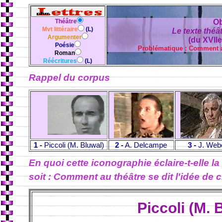
Théâtre
Ob
Mvt littéraire
(L)
Le texte théâ
Argumenter
(du XVIIe
Poésie
Problématique : Comment au
Roman
Réécritures
(L)
Rappel du corpus
1 -
Piccoli (M. Bluwal)
2 -
A. Delcampe
3 -
J. Web
En quoi cette iconographie éclaire-t-elle l
soit : Comment au théâtre se dit l'idée de
Piccoli (M. 