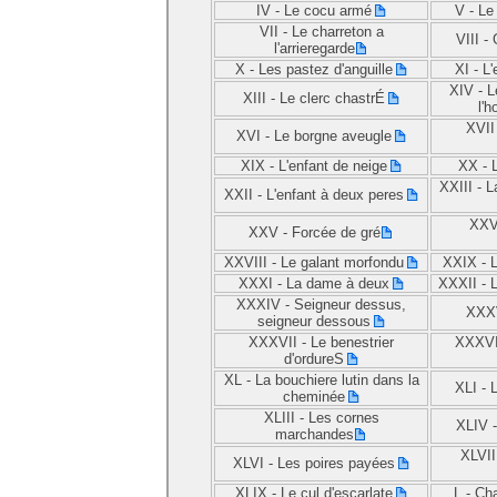
IV -
Le cocu armé
V -
Le 
VII -
Le charreton a
VIII -
l'arrieregarde
X -
Les pastez d'anguille
XI -
L'
XIV -
L
XIII -
Le clerc chastrÉ
l'
XVII
XVI -
Le borgne aveugle
XIX -
L'enfant de neige
XX -
XXIII -
L
XXII -
L'enfant à deux peres
XXV
XXV -
Forcée de gré
XXVIII -
Le galant morfondu
XXIX -
XXXI -
La dame à deux
XXXII -
XXXIV -
Seigneur dessus,
XXX
seigneur dessous
XXXVII -
Le benestrier
XXXVI
d'ordureS
XL -
La bouchiere lutin dans la
XLI -
cheminée
XLIII -
Les cornes
XLIV 
marchandes
XLVII
XLVI -
Les poires payées
XLIX -
Le cul d'escarlate
L -
Cha