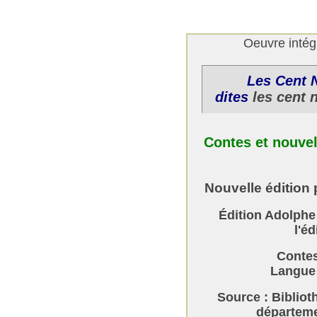
Oeuvre intég
Les Cent 
dites
les cent 
Contes et nouve
Nouvelle édition p
Édition Adolphe
l'éd
Contes
Langue 
Source : Bibliot
départemen