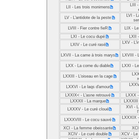
LIII 
LII -
Les trois monimens
LVI -
L
LV -
L'antidote de la peste
ser
LVIII -
Fier contre fieR
LIX -
Le
LXI -
Le cocu dupé
LXII 
LXV -
L'i
LXIV -
Le curé rasé
LXVII -
La came à trois marys
LXVIII -
LXX -
La corne du diable
LXXI -
Le
LXX
LXXIII -
L'oiseau en la cage
LXXV
LXXVI -
Le laqs d'amour
LXXIX< -
L'asne retrouvé
LXXX 
LXXXII -
La marque
LXXXIII
XVI -
L
LXXXV -
Le curé cloué
l
LXXXIX 
LXXXVIII -
Le cocu sauvé
XCI -
La femme obeissante
XCI
XCIV -
Le curé double
XCV -
Le 