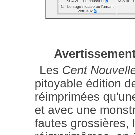
XCXVII -
Le hausseur
XCVIII -
L
C -
Le sage nicaise ou l'amant
vertueux
Avertissement 
Les
Cent Nouvell
pitoyable édition d
réimprimées qu'une
et avec une monst
fautes grossières,