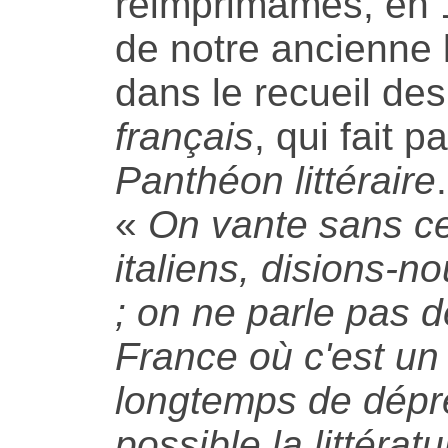
réimprimâmes, en 
de notre ancienne l
dans le recueil de
français
, qui fait p
Panthéon littéraire
.
«
On vante sans c
italiens, disions-n
; on ne parle pas 
France où c'est un 
longtemps de dépr
possible la littérat