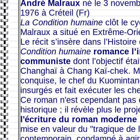
André Malraux
né le 3 novembr
1976 à Créteil (Fr)
La Condition humaine
clôt le c
Malraux a situé en Extrême-Ori
Le récit s’insère dans l’Histoire
Condition humaine
romance l’i
communiste
dont l’objectif éta
Changhaï à Chang Kaï-chek. Mais
conquise, le chef du Kuomintan
insurgés et fait exécuter les ch
Ce roman n'est cependant pas q
historique ; il révèle plus le pr
l'écriture du roman moderne
:
mise en valeur du ''tragique de
contemporain, condamné à agir 