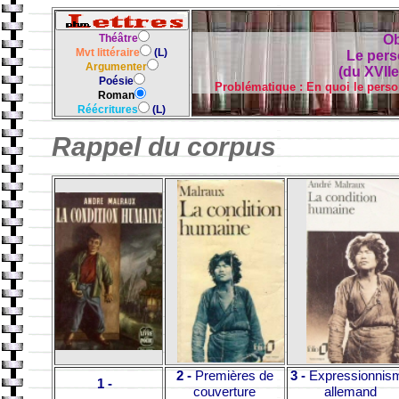
Théâtre
Ob
Mvt littéraire
(L)
Le per
Argumenter
(du XVIIe
Poésie
Problématique : En quoi le pers
Roman
Réécritures
(L)
Rappel du corpus
2 -
Premières de
3 -
Expressionnis
1 -
couverture
allemand