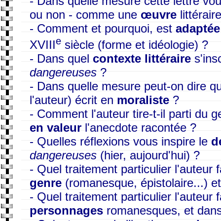
- Dans quelle mesure cette lettre vou
ou non - comme une
œuvre
littérair
- Comment et pourquoi, est
adaptée
e
XVIII
siècle (forme et idéologie) ?
- Dans quel
contexte littéraire
s'ins
dangereuses
?
- Dans quelle mesure peut-on dire q
l'auteur) écrit en
moraliste
?
- Comment l'auteur tire-t-il parti du 
en valeur
l'anecdote racontée ?
- Quelles réflexions vous inspire le
d
dangereuses
(hier, aujourd'hui) ?
- Quel traitement particulier l'auteur f
genre
(romanesque, épistolaire...) e
- Quel traitement particulier l'auteur 
personnages
romanesques, et dans 