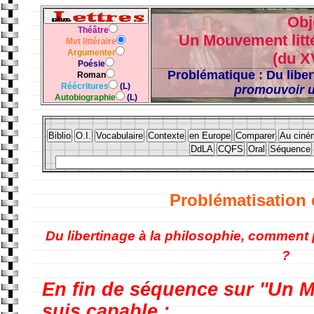
Obj
Théâtre
Un Mouvement litté
Mvt littéraire
Argumenter
(du X
Poésie
Problématique : Du liber
Roman
Réécritures
(L)
promouvoir u
Autobiographie
(L)
Problématisation e
Du libertinage à la philosophie,
comment p
?
En fin de séquence sur ''Un Mo
suis capable :